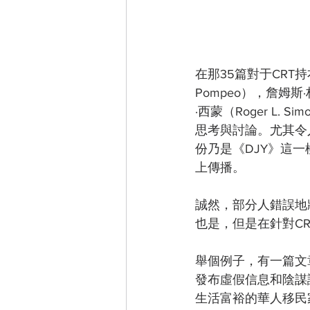
在那35篇對于CRT
Pompeo），詹姆斯·林
·西蒙（Roger L
思考與討論。尤其令
份乃是《DJY》這
上傳播。
誠然，部分人錯誤地
也是，但是在針對C
舉個例子，有一篇文章注
發布虛假信息和陰謀
生活富裕的華人移民