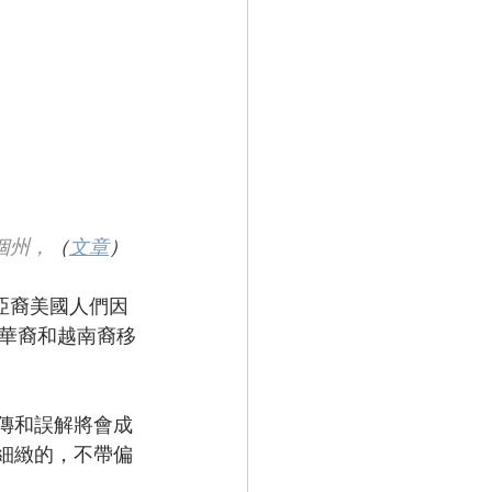
個州，
（
文章
）
亞裔美國人們因
華裔和越南裔移
謠傳和誤解將會成
細緻的，不帶偏