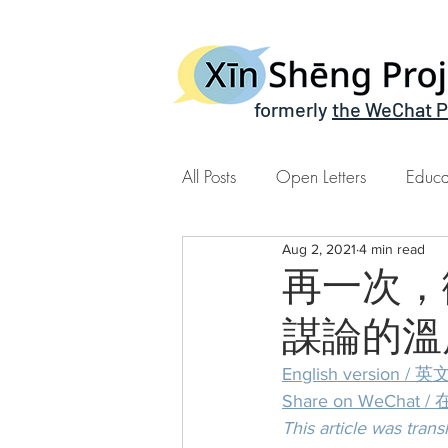
formerly
the WeChat P
All Posts
Open Letters
Educa
Aug 2, 2021
4 min read
Xin Sheng Time | 心声时间
再一次，
謀論的溫
English version /
Share on WeCh
This article was tran