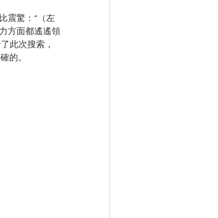
比震驚：“（左
力方面都遙遙領
行了此次搜索，
正確的。