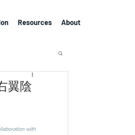
ion
Resources
About
右翼陰
laboration with 