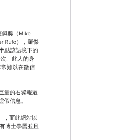
奧（Mike 
er Rufo），羅傑
竟無半點該語境下的
千次。此人的身
非常難以在微信
巨量的右翼報道
虛假信息。
it），而此網站以
有博士學曆並且