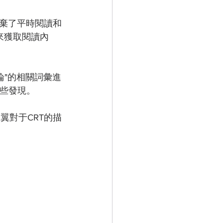
棄了平時閱讀和
來獲取閱讀內
論"的相關詞彙進
一些發現。
翼對于CRT的描