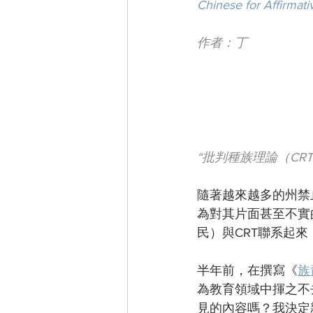
Chinese for Affirmati
作者：丁
“批判種族理論（C
隨著越來越多的州禁
為對其片面甚至不實
民）與CRT聯系起
半年前，在撰寫《
族
為教育領域中揮之不
見的內容嗎？我決定