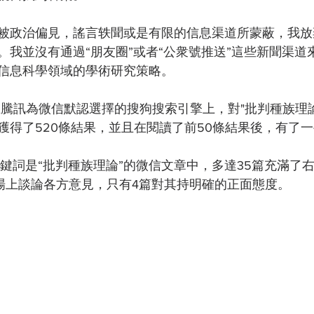
被政治偏見，謠言轶聞或是有限的信息渠道所蒙蔽，我放
。我並沒有通過“朋友圈”或者“公衆號推送”這些新聞渠道
信息科學領域的學術研究策略。
我在騰訊為微信默認選擇的搜狗搜索引擎上，對"批判種族理
獲得了520條結果，並且在閱讀了前50條結果後，有了
鍵詞是“批判種族理論”的微信文章中，多達35篇充滿了右
立場上談論各方意見，只有4篇對其持明確的正面態度。