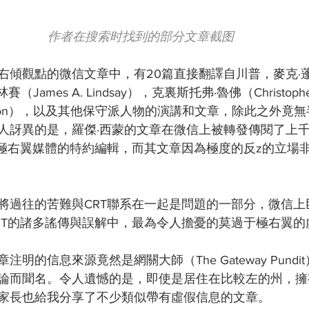
作者在搜索时找到的部分文章截图
持右傾觀點的微信文章中，有20篇直接翻譯自川普，麥克·蓬佩
賽（James A. Lindsay），克裏斯托弗·魯佛（Christoph
. Simon），以及其他保守派人物的演講和文章，除此之外
人訝異的是，羅傑·西蒙的文章在微信上被轉發傳閱了上
一極右翼媒體的特約編輯，而其文章因為極度的反z的立場
將過往的苦難與CRT聯系在一起是問題的一部分，微信上
RT的諸多謠傳與誤解中，最為令人擔憂的莫過于極右翼的
明的信息來源竟然是網關大師（The Gateway Pund
論而聞名。令人遺憾的是，即使是居住在比較左的州，擁
家長也給我分享了不少類似帶有虛假信息的文章。