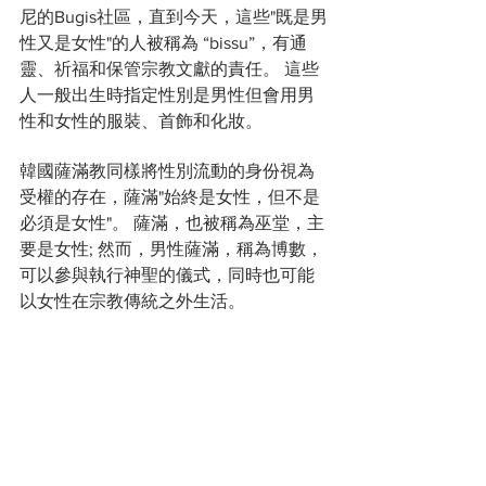
尼的Bugis社區，直到今天，這些"既是男
性又是女性"的人被稱為 “bissu”，有通
靈、祈福和保管宗教文獻的責任。 這些
人一般出生時指定性別是男性但會用男
性和女性的服裝、首飾和化妝。
韓國薩滿教同樣將性別流動的身份視為
受權的存在，薩滿"始終是女性，但不是
必須是女性"。 薩滿，也被稱為巫堂，主
要是女性; 然而，男性薩滿，稱為博數， 
可以參與執行神聖的儀式，同時也可能
以女性在宗教傳統之外生活。