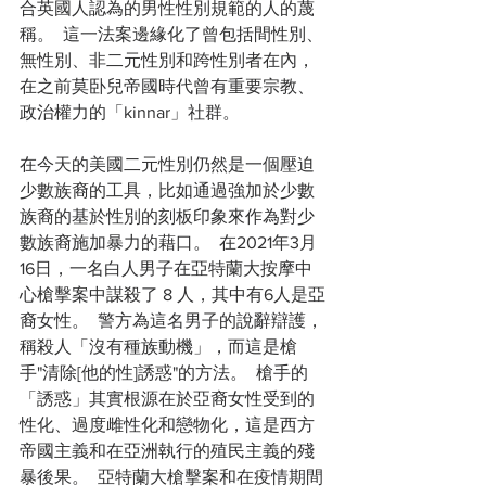
合英國人認為的男性性別規範的人的蔑
稱。  這一法案邊緣化了曾包括間性別、
無性別、非二元性別和跨性別者在內，
在之前莫卧兒帝國時代曾有重要宗教、
政治權力的「kinnar」社群。
在今天的美國二元性別仍然是一個壓迫
少數族裔的工具，比如通過強加於少數
族裔的基於性別的刻板印象來作為對少
數族裔施加暴力的藉口。  在2021年3月
16日，一名白人男子在亞特蘭大按摩中
心槍擊案中謀殺了 8 人，其中有6人是亞
裔女性。  警方為這名男子的說辭辯護，
稱殺人「沒有種族動機」，而這是槍
手"清除[他的性]誘惑"的方法。  槍手的
「誘惑」其實根源在於亞裔女性受到的
性化、過度雌性化和戀物化，這是西方
帝國主義和在亞洲執行的殖民主義的殘
暴後果。  亞特蘭大槍擊案和在疫情期間