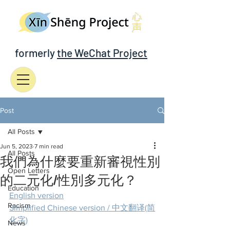
formerly
the WeChat Project
Post
All Posts
Jun 5, 2023
7 min read
All Posts
我們為什麼要重新審視性別
Open Letters
的二元化/性別多元化？
Education
English version
Racism
Simplified Chinese version / 中文翻译(简
化字)
News