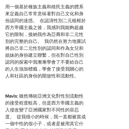
用一個基於種族主義和殖民主義的體系
來定義自己常常意味著對自己文化和身
份認同的迷惑。  在認清性別二元植根於
西方帝國主義之後，我感到我能夠超越
它的限制，接納我作為亞裔和非二元性
別的完整的自己。  我仍然在努力地嘗試
將自己非二元性別的認同和作為女兒和
姐妹的身份建立聯繫，但在對自己性別
認同的探索中我漸漸學會了不要給自己
的人生強加標籤，學會了接受我關心的
人和社區的身份的開放性和流動性。
Mavis: 
雖然傳統亞洲文化對性別流動性
的接受程度較高，但是西方帝國主義的
入侵改變了亞洲國家對不同性的容忍
度。  從我很小的時候，我一直都被當成
一個中性的假小子，或者是被用其它什