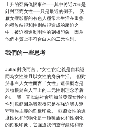
上升的亞裔仇恨事件——其中將近70%是
針對亞裔女性——只是最近的例子。  受
厭女症影響的有色人種常常生活在重疊
的種族歧視和性別歧視造成的壓迫之
中，被迫圈進剝削性的刻板印象，因為
他們本質上不符合白人的二元性別。
我們的一些思考
Julia: 
對我而言，"女性"的定義是自我認
同為女性並且以女性的身份生活。  但對
於非白人女性而言「女性」這個概念是
與植根於白人至上的二元性別理念矛盾
的。  我一直厭惡社會強加於亞裔女性的
性別規範因為我覺得它是在強迫我去遵
守種族主義的刻板印象。  亞裔女性的過
度性化和戀物化是一種種族化和性別化
的刻板印象，它強迫我們遵守嚴格和壓