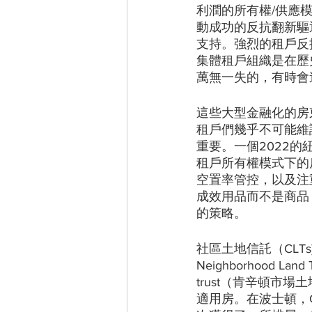
利潤的所有權/供應模式
動成功的反抗翻新驅
支持。強烈的租戶反
集體租戶組織是在歷
萬無一失的，有時會
這些大型金融化的房
租戶們幾乎不可能維
重要。一個2022
租戶所有權模式下的
空置率管控，以及注
成效用品而不是商品
的策略。
社區土地信託（CLTs
Neighborhood La
trust（肯辛頓市
適用房。在波士頓，Chin