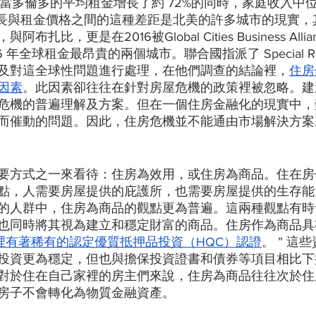
1 年，當多倫多的平均租金增長了約 72%的同時，家庭收入中
增長與租金價格之間的這種差距是北美的許多城市的現實，
扎比，更是在2016被Global Cities Business All
 年全球租金最昂貴的兩個城市。聯合國指派了 Special Rapp
及對這全球性問題進行處理，在他們調查的結論裡，
住房
因素
。此因素卻往往在針對房屋危機的政策裡被忽略。建
危機的普遍理解及方案。但在一個住房金融化的現實中，
而催動的問題。因此，住房危機並不能通由市場解決方案
要方式之一來看待：住房為效用，或住房為商品。住在房
點，人需要房屋提供的庇護所，也需要房屋提供的生存能
的人群中，住房為商品的觀點更為普遍。這兩種觀點有時
也同時將其視為建立和穩定財富的商品。住房作為商品具
裡有著稀有的認定優質抵押品投資（HQC）認證
。 ” 這
投資更為穩定，但也與擔保投資證書和債券等項目相比下
對於住在自己家裡的房主們來說，住房為商品往往次於住
房子不會轉化為物質金融資產。