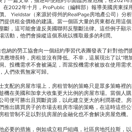
發表了一篇文章，描述即便紐約市面臨房屋危機，在2021
在2022年十月，ProPublic（編輯部）報導美國房東採用Yi
Yieldstar（來源於得州的RealPage房地產公司）分析R
們提供租金價格的建議。當一個區大量的房東都在用這個
壟斷，這可能會違反美國聯邦反壟斷法律。這些例子顯示
場活動，他們會操縱這個系統以獲取最多的利潤。
，維也納的勞工協會向一個紐約學習代表團發表了針對他們
供應增長時，房租並沒有降低。不幸，這展現出了以”增加
洞。投機需求不會被滿足，而當投機需求被放在使用需求
，人們依舊無家可歸。
士支配的房屋市場上，房租管制的策略只是眾多策略裡的
趁機在美國和加拿大收集更大比例的房屋市場。當個人購
公司便可勝出且買斷資源，以此建立更大的利潤基礎。房
們推出購買房子的市場去租房市場的策略，在這時這些公
房租管制不足以對抗房屋的金融化也不會解決房屋危機。
他必要的措施，例如成立租戶組織，社區房地托拉斯，以