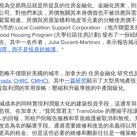
視為交易商品就是所提及的住房金融化。金融化房東，則
公司。對他們來說，房價無關其本身價值也不被供應與需
緊緊相連。房價與房屋架構和地皮等元素的分離使房價不
 Local Coalition Support Corporation （地方聯
ghborhood Housing Program (大學社區住房計劃) 發布
中一名作者，Julia Duranti-Martinez，表示報
利潤，而不是投資於維護
。”
忽略不僅限於美國的城市，加拿大的 住房金融化 研究也
anada
, 
CHRC
, 
CMHC
)。其中
一篇研究
顯示了大型房地產投
的兩種提取利潤的常用策略：壓縮和升級導致的中產階級化。
東削減成本的同時實現利潤最大化的建築投資手段，這通常
視。在加拿大，“貧民窟君主” TransGlobe 的壓縮手
60% 的回報，而租戶則報告服務和常規維護被取消和無視
改造為名的驅逐手段。通過需要維修和改造的名義得以用
更高的租金。但是這些必要的維修和翻新往往是一種策略