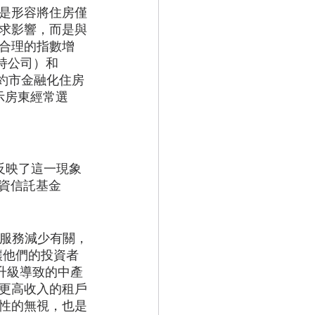
是形容將住房僅
求影響，而是與
合理的指數增
盟支持公司）和 
了一份紐約市金融化住房
告揭示房東經常選
反映了這一現象
資信託基金 
與服務減少有關，
段讓他們的投資者
。升級導致的中產
更高收入的租戶
性的無視，也是