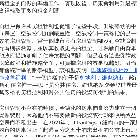
高租金的而做的準備工作。實現以後，房東會利用升級導
資裡榨取更多的租金利潤。
面租戶保障和房租管制也促進了這些手段。升級導致的中
（房屋）空缺控制加劇嚴重性。空缺控制一策略指的是一
效的房租管制。當一個城市只有房租管制卻沒有空缺管制
行為則被激勵，並以其收取更高的租金。雖然新自由資本
他政府措施加劇了住房危機的問題，但是在有這些保障政
保障政策和措施越全面，可負擔房租的效果就越好。哥倫
都會統計區的數學模型，該模型表明 “
與傳統觀點相反，
能改善福利
。” 一個這樣的例子是
奧地利，維也納市
。該
多年，所有住房裡一半以上是公共住房。維也納多次榮登世界
其嚴格的房租控制和對公共住房的投資而得到的結果。
房租管制不存在的時候，金融化的房東們會努力建立一個
資源製度，因為他們不需要做新的投資或行動來收穫效益
房而不租出去。在2021年，UrbanDigs（紐約市的一
約市的房東阻止了超過百分之五十的未出租的公寓上市。最