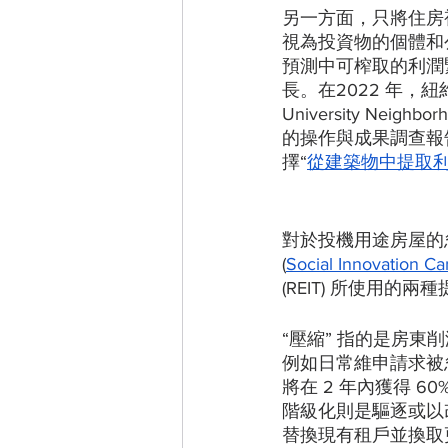
另一方面，只將住房
視為投資物的個體和
預測中可榨取的利潤
長。在2022 年，紐約市的
University Nei
的操作與成果調查報告。其
擇“
從建築物中提取
對於投機用途房屋的
(
Social Innovation C
(REIT) 所使用
“壓縮” 指的是房
例如日常維申請求被忽
將在 2 年內獲得 
階級化則是驅逐或以
替換現有租戶並換取