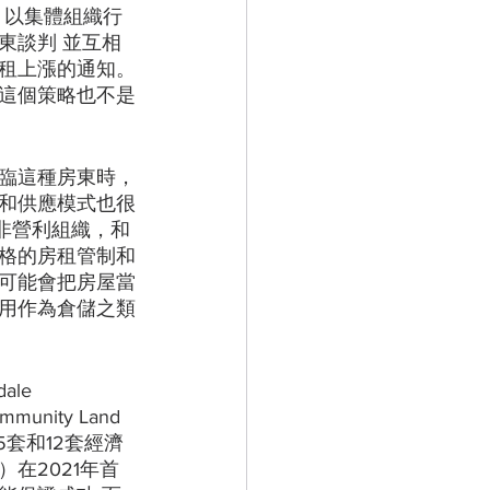
織）以集體組織行
東談判 並互相
租上漲的通知。
這個策略也不是
臨這種房東時，
和供應模式也很
非營利組織，和
格的房租管制和
可能會把房屋當
用作為倉儲之類
le 
munity Land 
5套和12套經濟
託）在2021年首