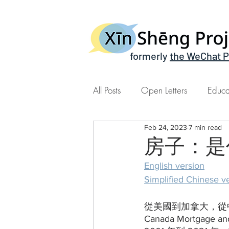
formerly
the WeChat P
All Posts
Open Letters
Educa
Feb 24, 2023
7 min read
Xin Sheng Time | 心声时间
房子：是
English version
Simplified Chines
從美國到加拿大，從
Canada Mortgag