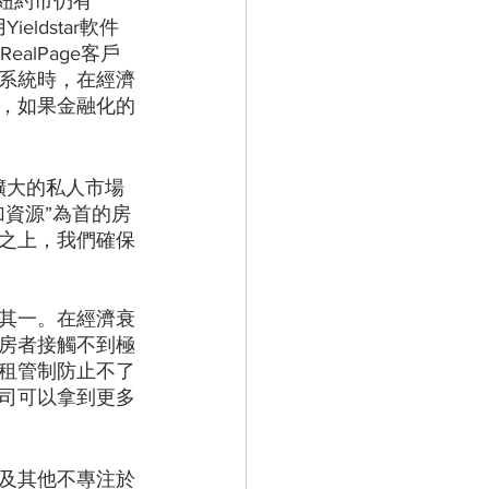
年紐約市仍有
eldstar軟件
ealPage客戶
系統時，在經濟
，如果金融化的
擴大的私人市場
資源”為首的房
之上，我們確保
其一。在經濟衰
房者接觸不到極
租管制防止不了
司可以拿到更多
及其他不專注於