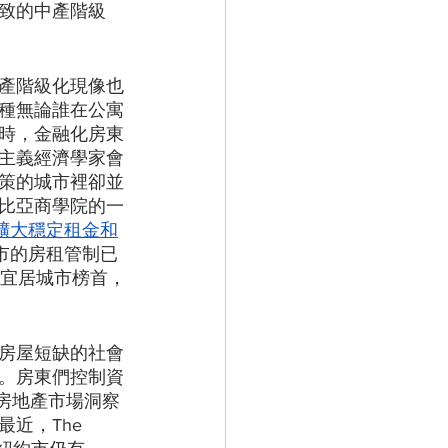
致的中產階級
產階級化現像也
種無論誰在公寓
時，金融化房東
主義經濟學家會
策的城市裡卻並
比亞商學院的一
擴大穩定租金和
市的房租管制已
最宜居城市榜首，
房屋短缺的社會
。房東們控制資
家房地產市場洞察
近，The 