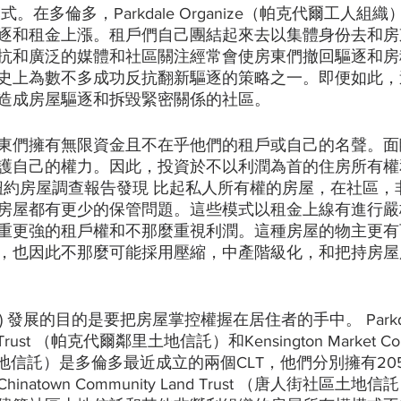
。在多倫多，Parkdale Organize（帕克代爾工人組
逐和租金上漲。租戶們自己團結起來去以集體身份去和房
抗和廣泛的媒體和社區關注經常會使房東們撤回驅逐和房
史上為數不多成功反抗翻新驅逐的策略之一。即便如此，
造成房屋驅逐和拆毀緊密關係的社區。
東們擁有無限資金且不在乎他們的租戶或自己的名聲。面
護自己的權力。因此，投資於不以利潤為首的住房所有權
的紐約房屋調查報告發現 比起私人所有權的房屋，在社區，
房屋都有更少的保管問題。這些模式以租金上線有進行嚴
重更強的租戶權和不那麼重視利潤。這種房屋的物主更有
，也因此不那麼可能採用壓縮，中產階級化，和把持房屋
) 發展的目的是要把房屋掌控權握在居住者的手中。 Parkda
nd Trust （帕克代爾鄰里土地信託）和Kensington Market Com
場土地信託）是多倫多最近成立的兩個CLT，他們分別擁有20
atown Community Land Trust （唐人街社區土地信