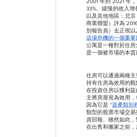
2001 年到 202
33%。緩慢的收入
以及其他地區：北京，與阿布
商業聯盟）評為 2016
別報告員）去正視以
這場危機的一個重要
公寓是一種對於住房
是一個被市場的本質
住房可以通過兩種主
持有住房為效用的觀
在投資住房以獲利益
主將房屋視為效用，
因為它是 “
資產類別
類型的股票市場交易
資回報。雖然如此，
在出售和搬家之前，