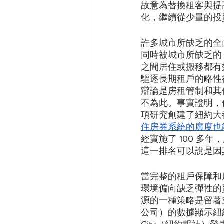
故意為替換租客與提
化，繼續從少量的投
許多城市所缺乏的全
同時被城市所缺乏的
之間居住或搬移都有
驅逐長期租戶的略性
辯論是房租管制和其
不為此。事實證明，
項研究創建了紐約大
住房券系統的廣度也
經實施了 100 
這一排名可以說是因
當完整的租戶保障和
環境偏向缺乏彈性的
源的一種策略是留著空
公司）的數據顯示紐