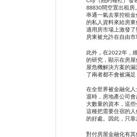
City（紐約報社）
88830間空置出租房。
串通一氣去掌控租金價。 
的私人資料來給房東
適用房市場上激發了
房東被允許在自由市
此外，在2022年
的研究，顯示在房屋
屋危機解決方案的漏
了兩者都不會被滿足
在全世界被金融化人
退時，房地產公司會
大數量的資本，這些
這種把需要住宿的人
的好處。因此，只靠
對付房屋金融化有其