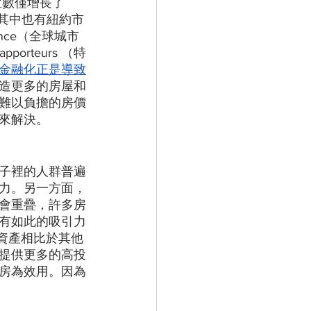
位數僅增長了 
其中也有紐約市
iance（全球城市
orteurs （特
金融化正是導致
造更多的房屋和
難以負擔的房價
來解決。
子裡的人群普遍
力。另一方面，
會重疊，許多房
有如此的吸引力
些資產相比於其他
提供更多的高投
房為效用。因為