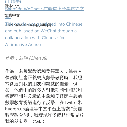
(正體字)
简体中文
Share on WeChat / 在微信上分享这篇文
繁體中文
章
This article was translated into Chinese 
Xin Sheng Time | 心声时间
and published on WeChat through a 
collaboration with Chinese for 
Affirmative Action
作者：辰熙 (Chen Xi)
作為一名數學教師和美籍華人，當有人
倡議將社會正義納入數學教育時，我經
常會遇到我的朋友和親戚的擔憂。例
如，他們中的許多人對俄勒岡州和加利
福尼亞州的反種族主義和反殖民主義的
數學教育提議進行了反擊。在Twitter和
huaren.us論壇等中文平台上搜索 “美國
數學教育”後，我發現許多觀點也常見於
我的朋友圈，比如：