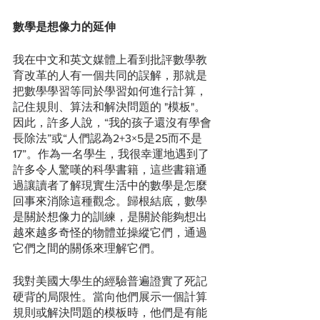
數學是想像力的延伸
我在中文和英文媒體上看到批評數學教
育改革的人有一個共同的誤解，那就是
把數學學習等同於學習如何進行計算，
記住規則、算法和解決問題的 "模板"。
因此，許多人說，“我的孩子還沒有學會
長除法”或“人們認為2+3×5是25而不是
17”。作為一名學生，我很幸運地遇到了
許多令人驚嘆的科學書籍，這些書籍通
過讓讀者了解現實生活中的數學是怎麼
回事來消除這種觀念。歸根結底，數學
是關於想像力的訓練，是關於能夠想出
越來越多奇怪的物體並操縱它們，通過
它們之間的關係來理解它們。
我對美國大學生的經驗普遍證實了死記
硬背的局限性。當向他們展示一個計算
規則或解決問題的模板時，他們是有能