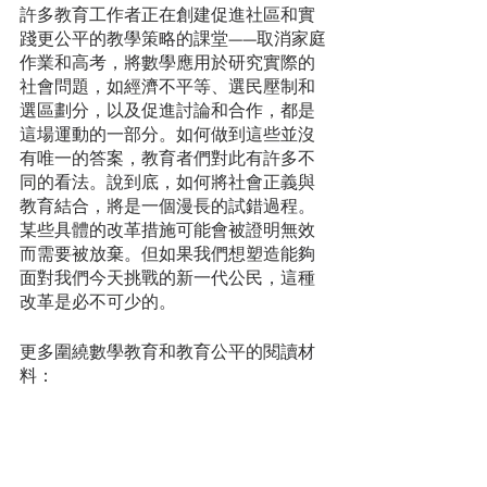
許多教育工作者正在創建促進社區和實
踐更公平的教學策略的課堂——取消家庭
作業和高考，將數學應用於研究實際的
社會問題，如經濟不平等、選民壓制和
選區劃分，以及促進討論和合作，都是
這場運動的一部分。如何做到這些並沒
有唯一的答案，教育者們對此有許多不
同的看法。說到底，如何將社會正義與
教育結合，將是一個漫長的試錯過程。
某些具體的改革措施可能會被證明無效
而需要被放棄。但如果我們想塑造能夠
面對我們今天挑戰的新一代公民，這種
改革是必不可少的。
更多圍繞數學教育和教育公平的閱讀材
料：
Freire, Paulo. Pedagogy of the 
oppressed. Bloomsbury publishing USA, 
2018.