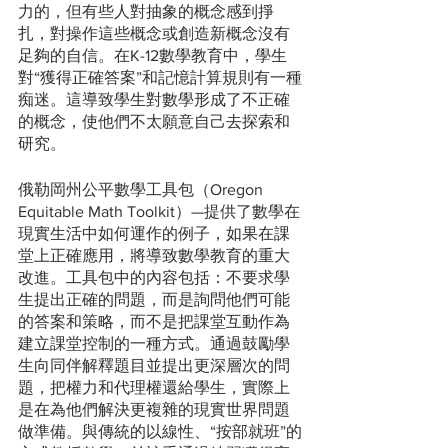
力的，但有些人對抽象的概念感到掙
扎，對操作這些概念或創造新概念沒有
足夠的自信。在K-12數學教育中，學生
對“獲得正確答案”和記憶計算規則有一種
痴迷。這導致學生對數學形成了不正確
的概念，使他們不太願意自己去探索和
研究。
俄勒岡州公平數學工具包（Oregon 
Equitable Math Toolkit）—提供了數學在
現實生活中如何運作的例子，如果在課
堂上正確應用，將導致數學教育的重大
改進。工具包中的內容包括：不要求學
生提出正確的問題，而是詢問他們可能
的答案和策略，而不是把課堂互動作為
建立課堂控制的一種方式。通過鼓勵學
生向同伴解釋題目並提出更深層次的問
題，把權力和代理權還給學生，實際上
是在為他們解決更複雜的現實世界問題
做準備。與傳統的以線性、“按部就班”的