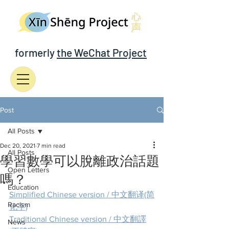
formerly
the WeChat Project
Post
All Posts
Dec 20, 2021
7 min read
All Posts
學習數學可以脫離政治話題
Open Letters
嗎？
Education
Simplified Chinese version / 中文翻译(简
Racism
化字)
Traditional Chinese version / 中文翻譯
News