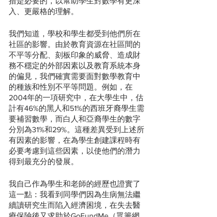
措是必要的，以幫助學生對數學有更深
入、更嚴格的理解。
我們知道，學校和學生都受到他們所在
社區的影響。由於教育資源在社區間的
不平等分配、刻板印象的威脅、造成財
務不穩定的外部因素以及教育系統本身
的偏見，我們確實需要面對數學教育中
的種族和性別不平等問題。例如，在
2004年的一項研究中，在大學生中，估
計有46%的黑人和51%的西班牙裔學生需
要補習數學，而白人和亞裔學生的數字
分別為31%和29%。這種差異受到上述所
有因素的影響，在為學生創建課程時有
必要考慮到這些因素，以使他們的潛力
得到最充分的發展。
我自己作為學生和老師的經歷也證實了
這一點：我看到同學們因為生病無法繼
續讀研究生而陷入經濟困境，在失去醫
療保險後又求助於GoFundMe（眾籌網