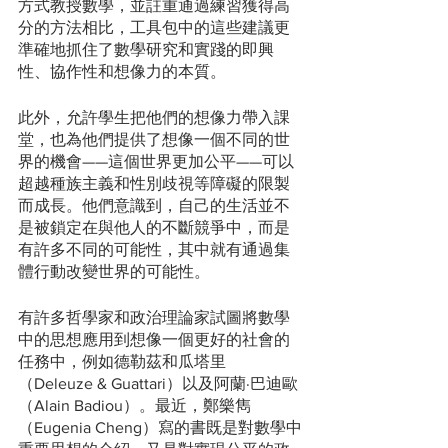
方式教授數學，並註重通過練習獲得高
分的方法相比，工具包中的這些建議更
準確地抓住了數學研究和實踐的即興
性、協作性和想像力的本質。
此外，允許學生把他們的想像力帶入課
堂，也為他們提供了想像一個不同的世
界的機會——這個世界更加公平——可以
超越種族主義和性別歧視等障礙的限製
而成長。他們意識到，自己的生活並不
是被鎖定在與他人的不斷競爭中，而是
有許多不同的可能性，其中就有通過集
體行動改變世界的可能性。
有許多哲學家和政治理論家試圖將數學
中的思想應用到想像一個更好的社會的
任務中，例如德勒茲和瓜塔里
（Deleuze & Guattari）以及阿蘭·巴迪歐
（Alain Badiou）。最近，鄭樂雋
（Eugenia Cheng）寫的書既是對數學中