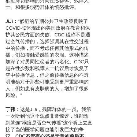
猴痘深切影响的男同性恋群体、残障人
士、和很多弱势群体的愤怒批评。
JiJi：
“猴痘的早期公共卫生政策反映了
COVID-19体现出的美国政府在教育和保
护其公民方面的失败。CDC 谎称不是通
过空气传播的，选择强调其在性交过程
中的传播，而不考虑任何其他形式的传
播，例如接触受感染的衣服。这种描述
加深了对男同性恋者的污名化。CDC只
是在性少数和残障人士抗议后才恢复了
空中传播信息，但之前传播信息的不透
明准确对于那些可能受到更严重影响的
人，例如患有皮肤病的人，增加了很多
风险。”
丁祎：
这是JiJi，残障群体的一员。我第
一次听到他这个观点非常惊讶，谁能想
到就连“猴痘是否空气传播”这个听上去直
接了当的医学问题也能引发巨大的争
议。
CDC不管有心还是无意的前后不