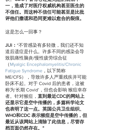
一，造成了对医疗权威机构甚至医生的
不信任。而这种不信任可能甚至是比批
评他们撒谎和恐同更难以愈合的裂痕。
这是怎么一回事？
JiJi：
“不管感染有多轻微，我们还不知
道后遗症是什么。许多不同的感染会导
致肌痛性脑炎/慢性疲劳综合征
（
Myalgic Encephalomyelitis/Chronic 
Fatigue Syndrome
，以下简称
ME/CFS），导致许多人严重残疾并可能
卧床不起。对于 Covid 后的患者，这被
称为‘长期 Covid’，但也会影响 猴痘幸存
者。针对猴痘，
直到最近CDC的网站上
还显示它是空中传播的，多篇科学论文
也表明了这一点。英国公共卫生组织、
WHO和CDC 表示猴痘是空中传播的，但
最近从该网站上清除了此信息，尽管存
档页面仍然存在。”