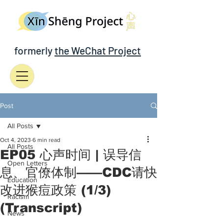
formerly
the WeChat Project
Post
All Posts
Oct 4, 2023
6 min read
All Posts
EP05 心声时间 | 误导信
Open Letters
息、官僚体制——CDC请快
Education
改进猴痘政策 (1/3)
Racism
(Transcript)
News