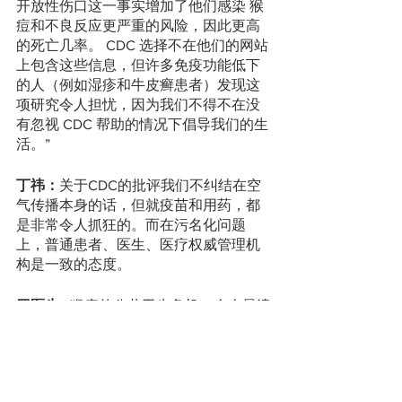
开放性伤口这一事实增加了他们感染 猴
痘和不良反应更严重的风险，因此更高
的死亡几率。 CDC 选择不在他们的网站
上包含这些信息，但许多免疫功能低下
的人（例如湿疹和牛皮癣患者）发现这
项研究令人担忧，因为我们不得不在没
有忽视 CDC 帮助的情况下倡导我们的生
活。”
丁祎：
关于CDC的批评我们不纠结在空
气传播本身的话，但就疫苗和用药，都
是非常令人抓狂的。而在污名化问题
上，普通患者、医生、医疗权威管理机
构是一致的态度。
罗医生:  
猴痘的公共卫生危机，令人最遗
憾的事情，恐怕stigmatization（污名
化）的隐患。底线是，无论猴痘的传播
方式如何，对某一群体的
stigmatization，都是错误的，