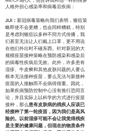
ME/CFS的人，他告诉我和他一样的很多
人格外担心感染率和病毒后疾病：
JiJi：
新冠病毒策略向我们表明，猴痘策
略即使不会更糟，也会同样糟糕，特别
是考虑到猴痘以多种不同方式传播，我
们甚至无法让人们戴上口罩，更不用说
在他们外出时不碰东西。针对新冠的大
规模疫苗接种策略在预防感染和感染后
的病毒性疾病后无效。此外，许多患有
湿疹、牛皮癣和其他皮肤问题的人要么
根本无法接种疫苗，要么无法与新接种
疫苗的人接触而不会病得很重。因此，
如果疾病预防控制中心没有推行恐同言
论，并且实际上以科学的方式进行疫苗
接种，那么
患有皮肤病的残疾人应该已
经接种了第一轮疫苗，因为我们是高风
险的。以前湿疹可能不会让我觉得残疾
是主要的健康问题，但现在的物质条件