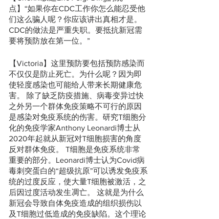
点】“如果你在CDC工作你怎么能忍受他
们这么骗人呢？你应该讲出真相才是。
CDC的做法是严重失职。要抵抗新冠需
要将预防放在第一位。”
【Victoria】这里预防要包括预防感染而
不仅仅是防止死亡。为什么呢？因为即
使轻度感染也可能给人带来长期健康危
害。 除了缺乏防疫措施、病毒变异过快
之外另一个群体免疫策略不可行的原因
是感染对免疫系统的伤害。研究T细胞分
化的免疫学家Anthony Leonardi博士从
2020年起就从新冠对T细胞损害的角度
反对群体免疫。 T细胞是免疫系统非常
重要的部分。Leonardi博士认为Covid病
毒刺突蛋白的“超级抗原”可以诱发免疫系
统的过度反应，使大量T细胞被激活，之
后因过度活动发生凋亡。 这就是为什么
新冠会导致自体免疫造成的组织损伤以
及T细胞过低造成的免疫缺陷。这个理论