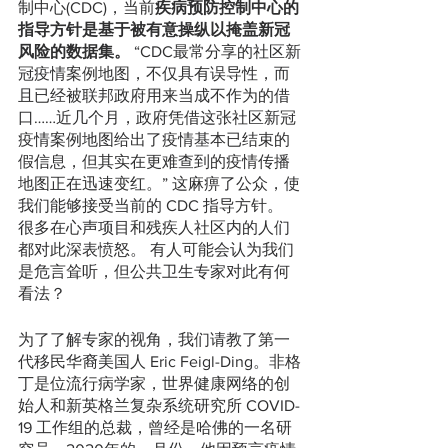
制中心(CDC)，当前
疾病预防控制中心的
指导方针是基于被有意操纵以掩盖新冠
风险的数据集。
 “CDC最常分享的社区新
冠疫情案例地图，不仅具有误导性，而
且已经被联邦政府用来当成不作为的借
口……近几个月，政府凭借这张社区新冠
疫情案例地图给出了疫情基本已结束的
假信息，但其实在更难查到的疫情传播
地图正在迅速变红。” 这麻痹了公众，使
我们能够接受当前的 CDC 指导方针。 
很多在心声项目和残疾人社区内的人们
都对此深表愤怒。 有人可能会认为我们
是危言耸听，但公共卫生专家对此有何
看法？
为了了解专家的视角，我们请教了第一
代移民华裔美国人 Eric Feigl-Ding。非格
丁是位流行病学家，世界健康网络的创
始人和新英格兰复杂系统研究所 COVID-
19 工作组的总裁，曾经是哈佛的一名研