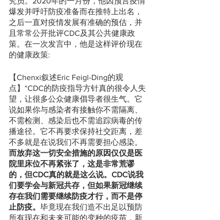
究员。2020年的一月份，他因预言疫情
爆发并呼吁防疫准备而在推特上出名，
之后一直对疫情发展有准确的预估，并
且常常公开批评CDC及其公共健康政
策。在一次发言中，他是这样评价现在
的健康政策: 
【Chenxi叙述Eric Feigl-Ding的观
点】“CDC的防疫指导方针真的很令人失
望，让很多公众健康倡导者很生气。它
说如果你与感染者有接触你不需隔离、
不需检测、感染后也不需追踪病毒的传
播途径。它不再要求保持社交距离，差
不多就是在说我们不再需要担心感染。
而放弃这一切安全措施的原因仅仅是医
院里床位不再紧张了，这是非常荒谬
的，但CDC真的就是这么说。CDC说我
们要学会与新冠共存，但如果新冠继续
存在我们需要继续防疫才行，而不是停
止防疫。
毕竟现在我们造不出足以预防
所有现在和未来可能的变种的疫苗，新