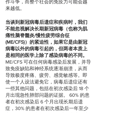
作斗争，而整个社会的免疫力可能会越
来越低。
当谈到新冠病毒后遗症和疾病时，我们
不能忽视解决长期新冠病毒（也称为肌
痛性脑脊髓炎/慢性疲劳综合征 
(ME/CFS)）的紧迫性，如果它是由新冠
病毒以外的病毒引起的，但两者本质上
是相同的医学上除了感染病毒的不同。
ME/CFS 可在任何病毒感染后发展，并导
致免疫缺陷和神经系统逐渐崩溃，从而
导致极度疼痛、疲劳、感觉敏感等。即
使一个人设法避免它，病毒后遗症还有
一些其他问题，包括在初次感染后 18 个
月出现急性肺部问题的证据。 60% 的患
者在初次感染后 6 个月出现长期后遗
症，30% 的患者在初次感染后一年至少
出现一次急性症状。嗅觉/味觉丧失是由
脑损伤引起的，许多人对此漠不关心，
因为他们没有将嗅觉/味觉丧失是由于大
脑不再能够处理来自鼻子的感觉输入/