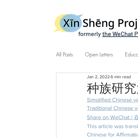
formerly
the WeChat P
All Posts
Open Letters
Educa
Jan 2, 2022
6 min read
Xin Sheng Time | 心声时间
种族研究
Simplified Chines
Traditional Chine
Share on WeCh
This article was tran
Chinese for Affirmati