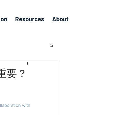
ion
Resources
About
重要？
laboration with 