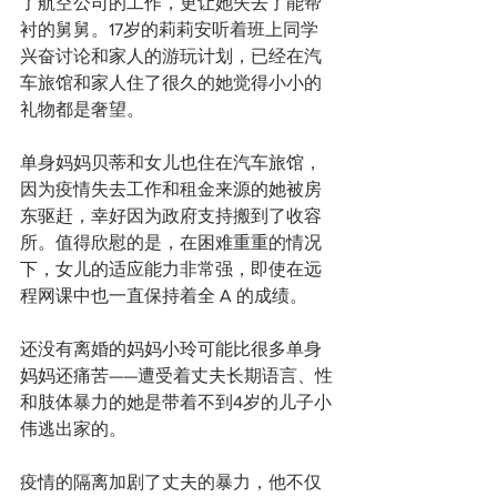
了航空公司的工作，更让她失去了能帮
衬的舅舅。17岁的莉莉安听着班上同学
兴奋讨论和家人的游玩计划，已经在汽
车旅馆和家人住了很久的她觉得小小的
礼物都是奢望。
单身妈妈贝蒂和女儿也住在汽车旅馆，
因为疫情失去工作和租金来源的她被房
东驱赶，幸好因为政府支持搬到了收容
所。值得欣慰的是，在困难重重的情况
下，女儿的适应能力非常强，即使在远
程网课中也一直保持着全 A 的成绩。
还没有离婚的妈妈小玲可能比很多单身
妈妈还痛苦——遭受着丈夫长期语言、性
和肢体暴力的她是带着不到4岁的儿子小
伟逃出家的。
疫情的隔离加剧了丈夫的暴力，他不仅