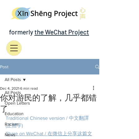
formerly
the WeChat Project
Post
All Posts
Dec 4, 2021
6 min read
All Posts
你对游民的了解，几乎都错
Open Letters
了
Education
Traditional Chinese version / 中文翻譯
Racism
(正體字)
Share on WeChat / 在微信上分享这篇文
News