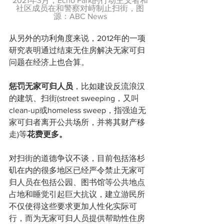
2021年3月，Echo Park的行动主义者和
社区成员在和警察对峙制止扫街，图
源：ABC News
从另外的功利角度来说，2012年的一项
研究表明通过结束无住房解决无家可归
问题在经济上也合算。
惩罚无家可归人员
，比如建设反流浪汉
的建筑、扫街(street sweeping，又叫
clean-up或homeless sweep，指强迫无
家可归者离开公共场所，并将其财产移
走)等
花费更多。
对扫街的道德争议不谈，目前包括洛杉
矶在内的很多地区已经严令禁止无家可
归人员在包括公园、图书馆等公共地点
占地和睡觉引起巨大抗议，建立游民所
不仅使得这些要求更加人性化实际可
行，而为无家可归人员提供帮助性住房