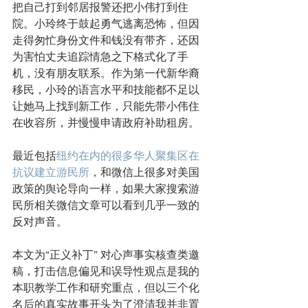
把自己打到邻居报警还把小伟打到住
院。小玲终于鼓起勇气逃离恐怖，但因
走得匆忙身份文件和钱没有带齐，还因
为害怕丈夫追踪情急之下格式化了手
机，没有朋友联系。作为第一代新华裔
移民，小玲的语言水平和技能都不足以
让她马上找到新工作，只能先带小伟住
在收容所，并慢慢申请政府补助租房。
最近包括
纽约在内的很多华人聚集区在
抗议建立游民所
，和微信上很多对美国
政策的舆论导向一样，如果大家搜索游
民所相关微信文章可以看到几乎一致的
反对声音。
本文为“正义补丁” 对心声事实核查类邀
稿，打击信息偏见和误导性观点是我的
本职教学工作和研究重点，但以三个化
名后的真实故事开头为了澄清我并非置