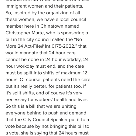
immigrant women and their patients. 
So, inspired by the organizing of all 
these women, we have a local council 
member here in Chinatown named 
Christopher Marte, who is sponsoring a 
bill in the city council called the “No 
More 24 Act-File# Int 0175-2022,” that 
would mandate that 24 hour care 
cannot be done in 24 hour workday, 24 
hour workday must end, and the care 
must be split into shifts of maximum 12 
hours. Of course, patients need the care 
but it's really better, for patients too, if 
it's split shifts, and of course it's very 
necessary for workers’ health and lives. 
So this is a bill that we are uniting 
everyone behind to push and demand 
that the City Council Speaker put it to a 
vote because by not bringing this bill to 
a vote, she is saying that 24 hours must 