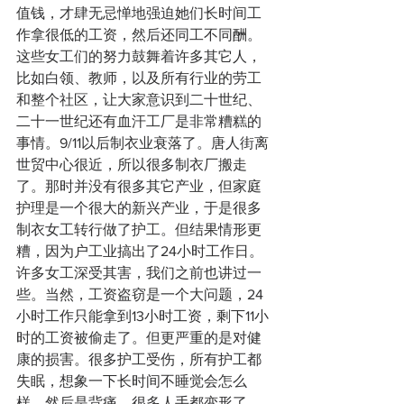
值钱，才肆无忌惮地强迫她们长时间工
作拿很低的工资，然后还同工不同酬。
这些女工们的努力鼓舞着许多其它人，
比如白领、教师，以及所有行业的劳工
和整个社区，让大家意识到二十世纪、
二十一世纪还有血汗工厂是非常糟糕的
事情。9/11以后制衣业衰落了。唐人街离
世贸中心很近，所以很多制衣厂搬走
了。那时并没有很多其它产业，但家庭
护理是一个很大的新兴产业，于是很多
制衣女工转行做了护工。但结果情形更
糟，因为户工业搞出了24小时工作日。
许多女工深受其害，我们之前也讲过一
些。当然，工资盗窃是一个大问题，24
小时工作只能拿到13小时工资，剩下11小
时的工资被偷走了。但更严重的是对健
康的损害。很多护工受伤，所有护工都
失眠，想象一下长时间不睡觉会怎么
样。然后是背痛，很多人手都变形了，