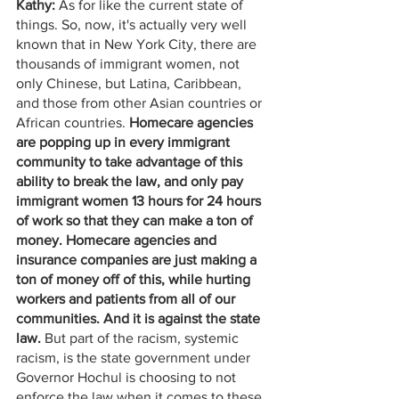
Kathy: 
As for like the current state of 
things. So, now, it's actually very well 
known that in New York City, there are 
thousands of immigrant women, not 
only Chinese, but Latina, Caribbean, 
and those from other Asian countries or 
African countries. 
Homecare agencies 
are popping up in every immigrant 
community to take advantage of this 
ability to break the law, and only pay 
immigrant women 13 hours for 24 hours 
of work so that they can make a ton of 
money. Homecare agencies and 
insurance companies are just making a 
ton of money off of this, while hurting 
workers and patients from all of our 
communities. And it is against the state 
law.
 But part of the racism, systemic 
racism, is the state government under 
Governor Hochul is choosing to not 
enforce the law when it comes to these 