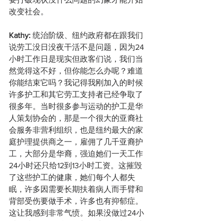
改变社会。
Kathy: 
统治阶级、纽约政府都在跟我们
说劳工没日没夜干活不是问题，因为24
小时工作日是现实但政客们说，我们当
然觉得这不好，但你能怎么办呢？难道
你能结束它吗？我记得我刚加入的时候
许多护工和其它劳工支持者已经争取了
很多年。当时很多参与运动的护工是华
人策划协会的，那是一个很大的亚裔社
会服务非营利组织，也是纽约最大的家
庭护理提供商之一，雇佣了几千亚裔护
工，大部分是华裔，强迫她们一天工作
24小时还只给12到13小时工资。这摧毁
了这些护工的健康，她们每个人都失
眠，许多因需要长期扶着病人而手臂和
背部受伤要做手术，许多也有抑郁症。
这让我感到非常气愤。如果没做过24小