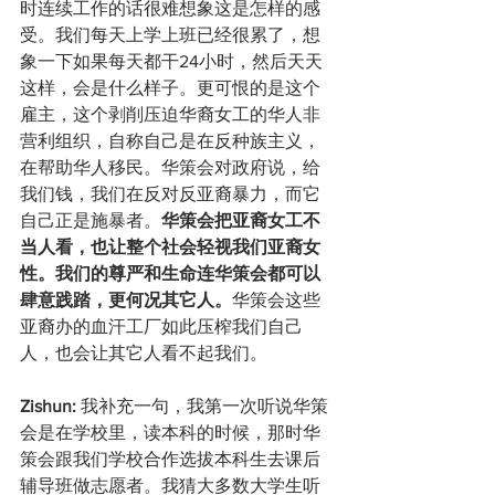
时连续工作的话很难想象这是怎样的感
受。我们每天上学上班已经很累了，想
象一下如果每天都干24小时，然后天天
这样，会是什么样子。更可恨的是这个
雇主，这个剥削压迫华裔女工的华人非
营利组织，自称自己是在反种族主义，
在帮助华人移民。华策会对政府说，给
我们钱，我们在反对反亚裔暴力，而它
自己正是施暴者。
华策会把亚裔女工不
当人看，也让整个社会轻视我们亚裔女
性。我们的尊严和生命连华策会都可以
肆意践踏，更何况其它人。
华策会这些
亚裔办的血汗工厂如此压榨我们自己
人，也会让其它人看不起我们。
Zishun:
 我补充一句，我第一次听说华策
会是在学校里，读本科的时候，那时华
策会跟我们学校合作选拔本科生去课后
辅导班做志愿者。我猜大多数大学生听