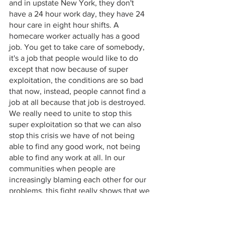
and in upstate New York, they don't 
have a 24 hour work day, they have 24 
hour care in eight hour shifts. A 
homecare worker actually has a good 
job. You get to take care of somebody, 
it's a job that people would like to do 
except that now because of super 
exploitation, the conditions are so bad 
that now, instead, people cannot find a 
job at all because that job is destroyed. 
We really need to unite to stop this 
super exploitation so that we can also 
stop this crisis we have of not being 
able to find any good work, not being 
able to find any work at all. In our 
communities when people are 
increasingly blaming each other for our 
problems, this fight really shows that we 
can unite against the source of our 
problems, who is oppressing all of us.