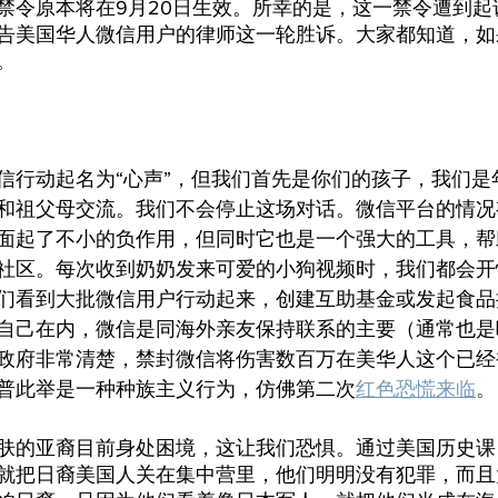
禁令原本将在9月20日生效。所幸的是，这一禁令遭到起
告美国华人微信用户的律师这一轮胜诉。大家都知道，如
。
信行动起名为“心声”，但我们首先是你们的孩子，我们是
和祖父母交流。我们不会停止这场对话。微信平台的情况
面起了不小的负作用，但同时它也是一个强大的工具，帮
社区。每次收到奶奶发来可爱的小狗视频时，我们都会开
们看到大批微信用户行动起来，创建互助基金或发起食品
自己在内，微信是同海外亲友保持联系的主要（通常也是
政府非常清楚，禁封微信将伤害数百万在美华人这个已经被
普此举是一种种族主义行为，仿佛第二次
红色恐慌来临
。
肤的亚裔目前身处困境，这让我们恐惧。通过美国历史课
就把日裔美国人关在集中营里，他们明明没有犯罪，而且