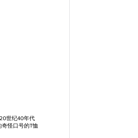
0世纪40年代
的奇怪口号的T恤