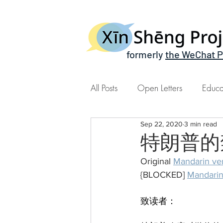
formerly
the WeChat P
All Posts
Open Letters
Educa
Sep 22, 2020
3 min read
Xin Sheng Time | 心声时间
特朗普的
Original 
Mandarin v
{BLOCKED] 
Mandari
致读者：