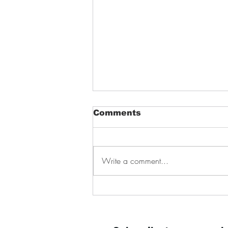
Comments
Write a comment...
我即将大学毕业，为什么《平
权法案》仍会影响我的未来？