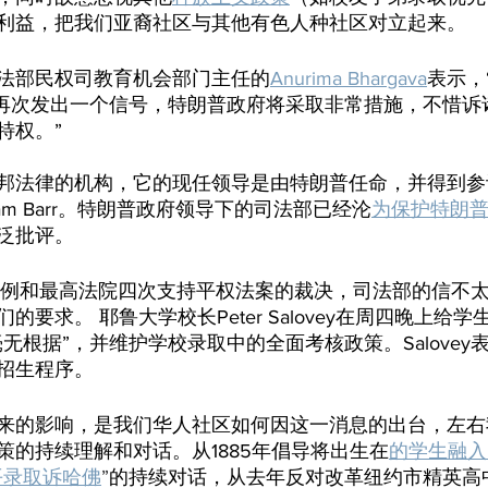
利益，把我们亚裔社区与其他有色人种社区对立起来。
法部民权司教育机会部门主任的
Anurima Bhargava
表示，
它再次发出一个信号，特朗普政府将采取非常措施，不惜诉
特权。”
邦法律的机构，它的现任领导是由特朗普任命，并得到参
iam Barr。特朗普政府领导下的司法部已经沦
为保护特朗
泛批评。
判例和最高法院四次支持平权法案的裁决，司法部的信不
的要求。 耶鲁大学校长Peter Salovey在周四晚上给
无根据”，并维护学校录取中的全面考核政策。Salovey
招生程序。
来的影响，是我们华人社区如何因这一消息的出台，左右
策的持续理解和对话。从1885年倡导将出生在
的学生融入
平录取诉哈佛
”
的持续对话，从去年反对改革纽约市精英高