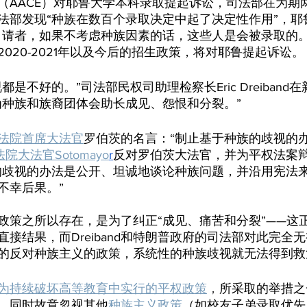
（AACE）对耶鲁大学本科录取提起诉讼，司法部在为期
法部发现“种族在数百个录取决定中起了决定性作用”，耶
申请者，如果不考虑种族因素的话，这些人是会被录取的。
020-2021年以及今后的招生政策，将对耶鲁提起诉讼。
是不好的。”司法部民权司助理检察长Eric Dreiband
为种族和族裔团体会助长成见、怨恨和分裂。”
法院首席大法官
罗伯茨的名言：“制止基于种族的歧视的
院大法官Sotomayo
r
反对罗伯茨大法官，并为平权法案
的歧视的办法是公开、坦诚地谈论种族问题，并沿用宪法
不幸后果。”
政策之所以存在，是为了纠正“成见、痛苦和分裂”——这
接结果，而Dreiband和特朗普政府的司法部对此完全
的反对种族主义的政策，系统性的种族歧视就无法得到救
为持续破坏高等教育中实行的平权政策
，
所采取的举措之
，同时故意忽视其他
种族主义政策
（如校友子弟录取优先