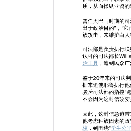
质，从而操纵亚裔的
曾任奥巴马时期的司
出于政治目的”，“
族攻击，来维护白人
司法部是负责执行联
认可的司法部长Will
治工具
，
遭到民众广
鉴于20年来的司法
据来迫使耶鲁执行他们
驳斥司法部的指控“毫
不会因为这封信改变
因此，这封信急迫带
他考虑种族因素的政
校
，
到围绕
“
学生公