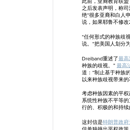
此前，亚裔教育联盟
之后发表声明，称司
绝“很多亚裔和白人
说，如果耶鲁不修改2
“任何形式的种族歧视都
说。“把美国人划分
Dreiband重述了
最高
种族的歧视。” 
最高法
道：“制止基于种族
以来种族歧视带来的
考虑种族因素的平权
系统性种族不平等的直
行的、积极的和持续
这封信是
特朗普政府
信单独挑出平权政策